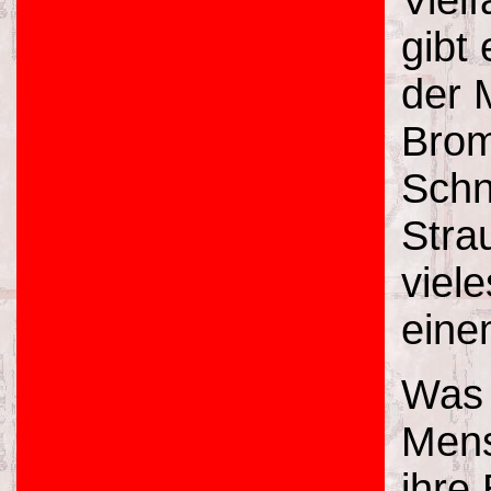
Viel
gibt
der 
Brom
Schn
Stra
viel
eine
Was 
Mens
ihre