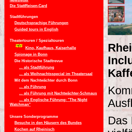
Newsletter
Die StattReisen-Card
Stadtführungen
Deutschsprachige Führungen
Guided tours in English
Theatertouren / Spezialtouren
Rhei
Kino, Kaufhaus, Kaiserhalle
Spionage in Bonn
Incl
Die Historische Stadtrevue
... als Stadtführung
Kaff
... als Weihnachtsspecial im Theatersaal
Mit dem Nachtwächter durch Bonn
Komm
... als Führung
... als Führung mit Nachtwächter-Schmaus
Ausf
... als Englische Führung: "The Night
Watchman"
Unsere Sonderprogramme
Das 
Besuche in den Häusern des Bundes
Kochen auf Rheinisch