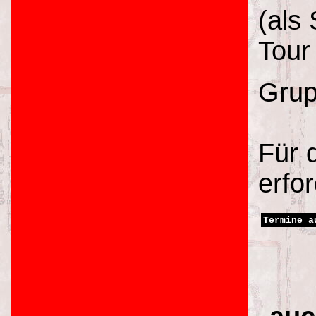
(als
Tour
Grup
Für 
erfor
Termine a