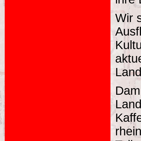
Wir 
Ausf
Kult
aktue
Land
Dami
Landp
Kaff
rhei