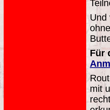
Teil
Und 
ohne
Butt
Für 
Anm
Rout
mit 
rech
erku