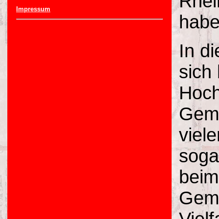
Rhei
Impressum
habe
In di
sich
Hoch
Gemü
viel
soga
beim
Gemü