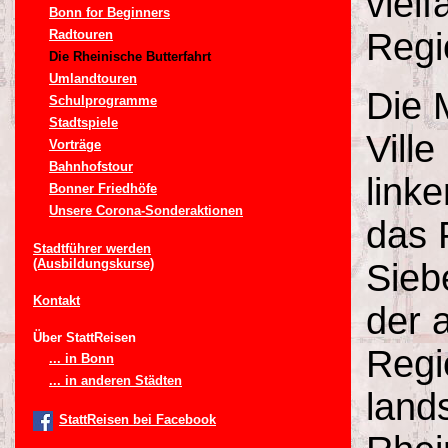
vielf
Bonn for Beginners
Regi
Radtouren
Die Rheinische Butterfahrt
Umlandtouren
Die 
Schulprogramme
Stadtspiele
Vill
Vorträge
Bahnhofstour
link
Bonner Friedhöfe
Unsere Corona-Sonderaktionen
das 
Stadtführer werden
(Ausbildungskurse)
Sieb
Kontakt
der 
Über StattReisen
Regi
... in Bonn
... in anderen Städten
lands
StattReisen bei Facebook