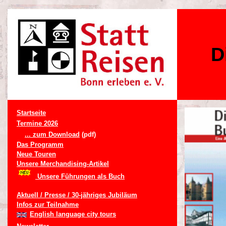
D
Startseite
Termine 2026
... zum Download
(pdf)
Das Programm
Neue Touren
Unsere Merchandising-Artikel
Unsere Führungen als Buch
Aktuell / Presse / 30-jähriges Jubiläum
Infos zur Teilnahme
English language city tours