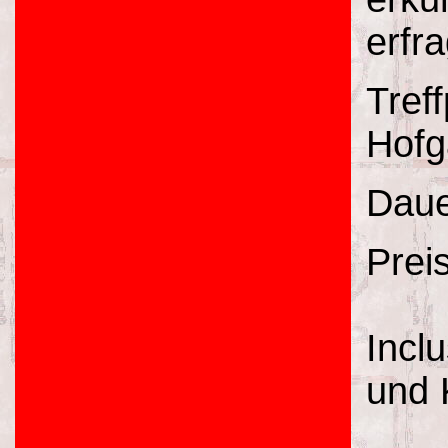
erfr
Tref
Hofg
Daue
Prei
Incl
und 