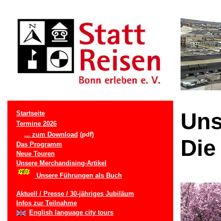
Uns
Startseite
Termine 2026
... zum Download
(pdf)
Die
Das Programm
Neue Touren
Unsere Merchandising-Artikel
Unsere Führungen als Buch
Aktuell / Presse / 30-jähriges Jubiläum
Infos zur Teilnahme
English language city tours