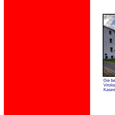
Die b
Virolo
Kaser