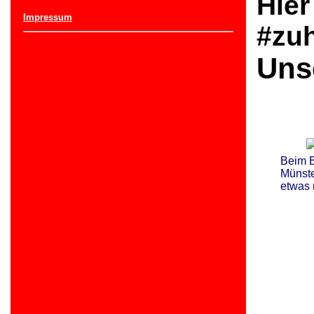
Hier
Impressum
#zu
Unse
Beim 
Münste
etwas 