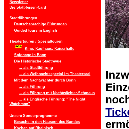
Newsletter
Die StattReisen-Card
Stadtführungen
Deutschsprachige Führungen
Guided tours in English
Theatertouren / Spezialtouren
Kino, Kaufhaus, Kaiserhalle
Spionage in Bonn
Die Historische Stadtrevue
... als Stadtführung
Inzw
... als Weihnachtsspecial im Theatersaal
Mit dem Nachtwächter durch Bonn
Einz
... als Führung
... als Führung mit Nachtwächter-Schmaus
noch
... als Englische Führung: "The Night
Watchman"
Tick
Unsere Sonderprogramme
ermö
Besuche in den Häusern des Bundes
Kochen auf Rheinisch