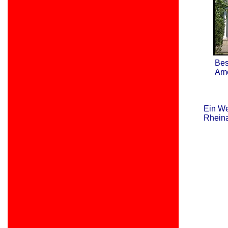
Bes
Ame
Ein We
Rhein