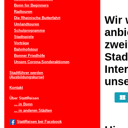
Bonn for Beginners
Radtouren
Wir 
Die Rheinische Butterfahrt
Umlandtouren
anbi
Schulprogramme
Stadtspiele
zwei
Vorträge
Bahnhofstour
Stad
Bonner Friedhöfe
Unsere Corona-Sonderaktionen
Inte
Stadtführer werden
(Ausbildungskurse)
unse
Kontakt
Über StattReisen
... in Bonn
... in anderen Städten
StattReisen bei Facebook