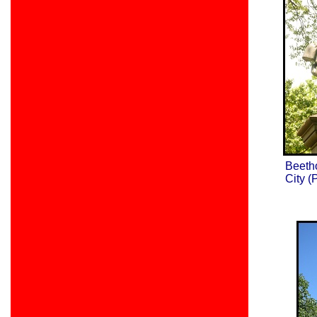
Beeth
City (