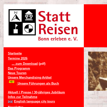
Startseite
Termine 2026
... zum Download
(pdf)
Das Programm
Neue Touren
Unsere Merchandising-Artikel
Unsere Führungen als Buch
Aktuell / Presse / 30-jähriges Jubiläum
Infos zur Teilnahme
English language city tours