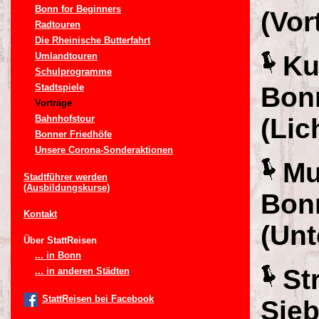
Bonn for Beginners
(Vor
Radtouren
Die Rheinische Butterfahrt
Umlandtouren
Ku
Schulprogramme
Stadtspiele
Bon
Vorträge
Bahnhofstour
(Lic
Bonner Friedhöfe
Unsere Corona-Sonderaktionen
Mu
Stadtführer werden
(Ausbildungskurse)
Bon
Kontakt
(Unt
Über StattReisen
... in Bonn
St
... in anderen Städten
StattReisen bei Facebook
Sie