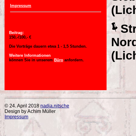
Impressum
(Lic
St
Beitrag:
150,-/100,- €
Nord
Die Vorträge dauern etwa 1 - 1,5 Stunden.
(Lic
Weitere Informationen
können Sie in unserem
Büro
anfordern.
© 24. April 2018
nadja.nitsche
Design by Achim Müller
Impressum