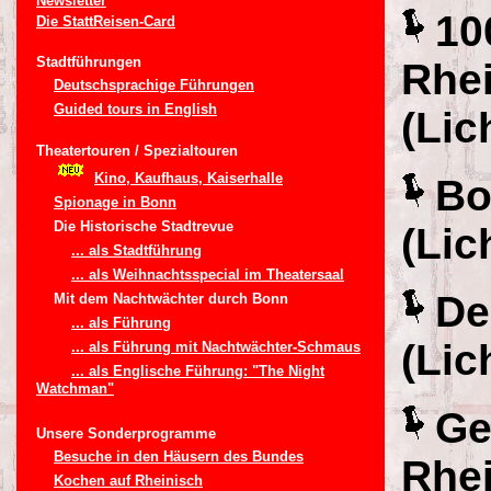
Newsletter
10
Die StattReisen-Card
Stadtführungen
Rhe
Deutschsprachige Führungen
Guided tours in English
(Lic
Theatertouren / Spezialtouren
Kino, Kaufhaus, Kaiserhalle
Bo
Spionage in Bonn
Die Historische Stadtrevue
(Lic
... als Stadtführung
... als Weihnachtsspecial im Theatersaal
De
Mit dem Nachtwächter durch Bonn
... als Führung
(Lic
... als Führung mit Nachtwächter-Schmaus
... als Englische Führung: "The Night
Watchman"
Ge
Unsere Sonderprogramme
Besuche in den Häusern des Bundes
Rhe
Kochen auf Rheinisch