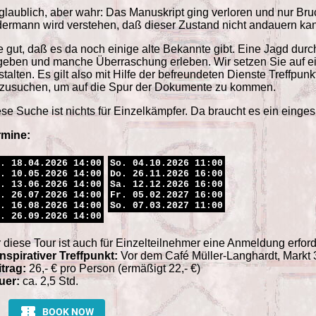
laublich, aber wahr: Das Manuskript ging verloren und nur Br
ermann wird verstehen, daß dieser Zustand nicht andauern ka
 gut, daß es da noch einige alte Bekannte gibt. Eine Jagd durc
geben und manche Überraschung erleben. Wir setzen Sie auf e
talten. Es gilt also mit Hilfe der befreundeten Dienste Treffpun
fzusuchen, um auf die Spur der Dokumente zu kommen.
se Suche ist nichts für Einzelkämpfer. Da braucht es ein einge
rmine:
. 18.04.2026 14:00
So. 04.10.2026 11:00
. 10.05.2026 14:00
Do. 26.11.2026 16:00
. 13.06.2026 14:00
Sa. 12.12.2026 16:00
. 26.07.2026 14:00
Fr. 05.02.2027 16:00
. 16.08.2026 14:00
So. 07.03.2027 11:00
. 26.09.2026 14:00
 diese Tour ist auch für Einzelteilnehmer eine Anmeldung erford
spirativer Treffpunkt:
Vor dem Café Müller-Langhardt, Markt 
trag:
26,- € pro Person (ermäßigt 22,- €)
uer:
ca. 2,5 Std.