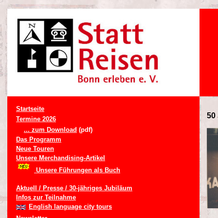
Startseite
50 
Termine 2026
... zum Download
(pdf)
Das Programm
Neue Touren
Unsere Merchandising-Artikel
Unsere Führungen als Buch
Aktuell / Presse / 30-jähriges Jubiläum
Infos zur Teilnahme
English language city tours