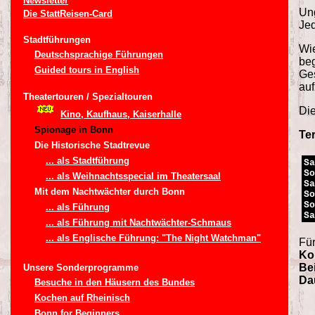
Newsletter
Ung
Die StattReisen-Card
Jed
Stadtführungen
Wie
Deutschsprachige Führungen
be
Guided tours in English
Ges
au
Theatertouren / Spezialtouren
Die
Kino, Kaufhaus, Kaiserhalle
Spionage in Bonn
Te
Die Historische Stadtrevue
... als Stadtführung
Sa
So
... als Weihnachtsspecial im Theatersaal
Sa
Mit dem Nachtwächter durch Bonn
So
So
... als Führung
Sa
... als Führung mit Nachtwächter-Schmaus
... als Englische Führung: "The Night Watchman"
Für
Kon
Bei
Unsere Sonderprogramme
Da
Besuche in den Häusern des Bundes
Kochen auf Rheinisch
Bonn for Beginners