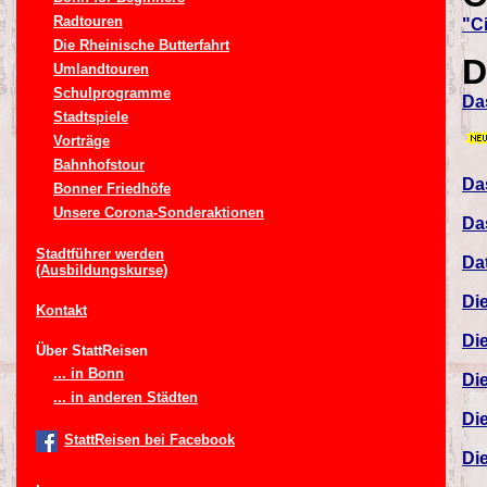
Radtouren
"C
Die Rheinische Butterfahrt
D
Umlandtouren
Schulprogramme
Da
Stadtspiele
Vorträge
Bahnhofstour
Das
Bonner Friedhöfe
Unsere Corona-Sonderaktionen
Da
Stadtführer werden
Da
(Ausbildungskurse)
Di
Kontakt
Di
Über StattReisen
... in Bonn
Di
... in anderen Städten
Die
StattReisen bei Facebook
Di