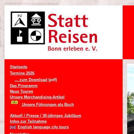
Startseite
Termine 2026
... zum Download
(pdf)
Das Programm
Neue Touren
Unsere Merchandising-Artikel
Unsere Führungen als Buch
Aktuell / Presse / 30-jähriges Jubiläum
Infos zur Teilnahme
English language city tours