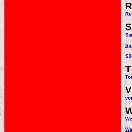
R
Ru
S
San
Sp
Süd
T
To
V
vo
We
We