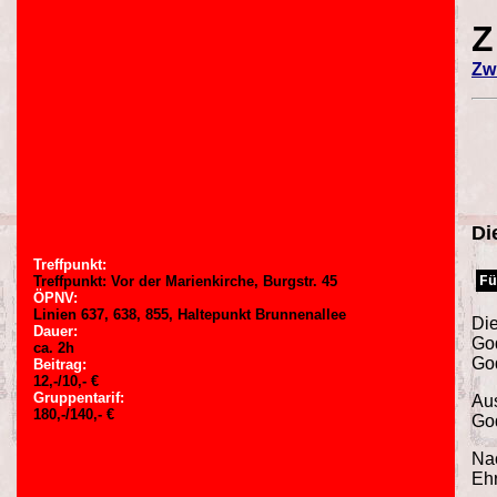
Z
Zw
Di
Treffpunkt:
Fü
Treffpunkt: Vor der Marienkirche, Burgstr. 45
ÖPNV:
Linien 637, 638, 855, Haltepunkt Brunnenallee
Die
Dauer:
God
ca. 2h
God
Beitrag:
12,-/10,- €
Gruppentarif:
Aus
180,-/140,- €
God
Nac
Ehr