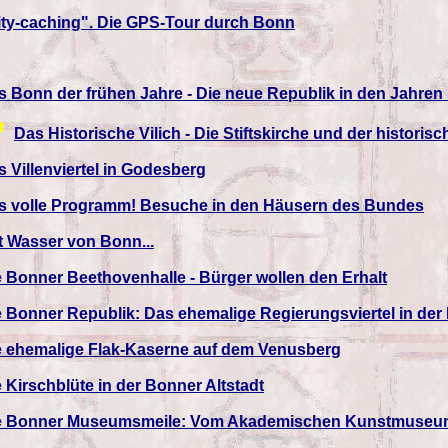
ity-caching". Die GPS-Tour durch Bonn
s Bonn der frühen Jahre - Die neue Republik in den Jahren
Das Historische Vilich - Die Stiftskirche und der historis
 Villenviertel in Godesberg
s volle Programm! Besuche in den Häusern des Bundes
t Wasser von Bonn...
e Bonner Beethovenhalle - Bürger wollen den Erhalt
e Bonner Republik: Das ehemalige Regierungsviertel in der
e ehemalige Flak-Kaserne auf dem Venusberg
 Kirschblüte in der Bonner Altstadt
e Bonner Museumsmeile: Vom Akademischen Kunstmuseum 