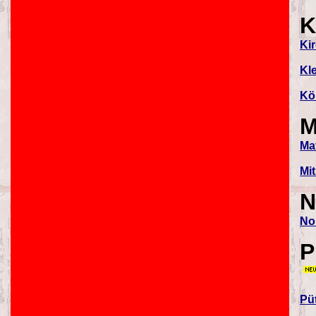
K
Kir
Kl
Kö
Ma
Mi
N
No
P
Pü