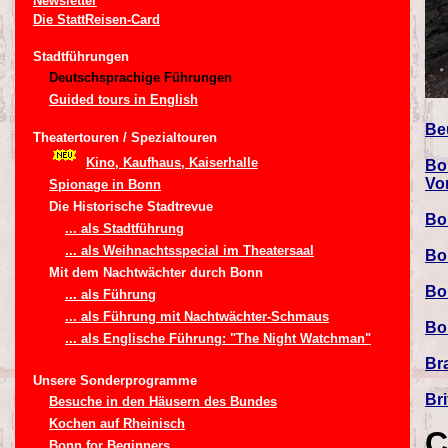
Newsletter
Die StattReisen-Card
Stadtführungen
Deutschsprachige Führungen
Guided tours in English
Be
Theatertouren / Spezialtouren
Kino, Kaufhaus, Kaiserhalle
Bo
Vo
Spionage in Bonn
Die Historische Stadtrevue
Bo
... als Stadtführung
... als Weihnachtsspecial im Theatersaal
Bo
Mit dem Nachtwächter durch Bonn
Bo
... als Führung
... als Führung mit Nachtwächter-Schmaus
Bo
... als Englische Führung: "The Night Watchman"
Br
Unsere Sonderprogramme
Br
Besuche in den Häusern des Bundes
Kochen auf Rheinisch
C
Bonn for Beginners