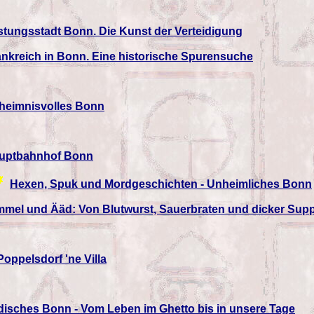
stungsstadt Bonn. Die Kunst der Verteidigung
ankreich in Bonn. Eine historische Spurensuche
G
heimnisvolles Bonn
uptbahnhof Bonn
Hexen, Spuk und Mordgeschichten - Unheimliches Bonn
mmel und Ääd: Von Blutwurst, Sauerbraten und dicker Sup
Poppelsdorf 'ne Villa
disches Bonn - Vom Leben im Ghetto bis in unsere Tage