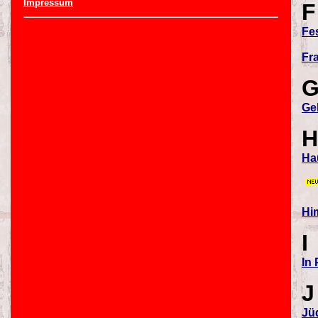
Impressum
F
Fe
Fr
Ge
H
Ha
Hi
I
In 
J
Jü